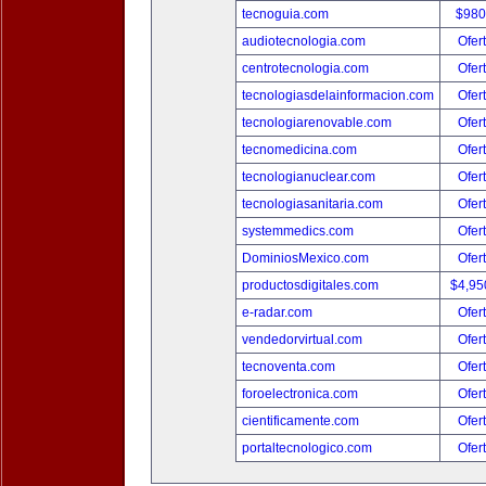
tecnoguia.com
$980
audiotecnologia.com
Ofer
centrotecnologia.com
Ofer
tecnologiasdelainformacion.com
Ofer
tecnologiarenovable.com
Ofer
tecnomedicina.com
Ofer
tecnologianuclear.com
Ofer
tecnologiasanitaria.com
Ofer
systemmedics.com
Ofer
DominiosMexico.com
Ofer
productosdigitales.com
$4,95
e-radar.com
Ofer
vendedorvirtual.com
Ofer
tecnoventa.com
Ofer
foroelectronica.com
Ofer
cientificamente.com
Ofer
portaltecnologico.com
Ofer