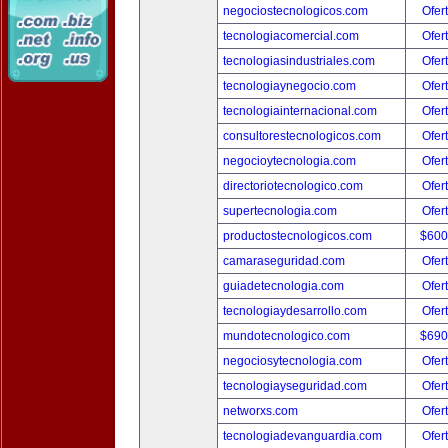
negociostecnologicos.com
Ofer
tecnologiacomercial.com
Ofer
tecnologiasindustriales.com
Ofer
tecnologiaynegocio.com
Ofer
tecnologiainternacional.com
Ofer
consultorestecnologicos.com
Ofer
negocioytecnologia.com
Ofer
directoriotecnologico.com
Ofer
supertecnologia.com
Ofer
productostecnologicos.com
$600
camaraseguridad.com
Ofer
guiadetecnologia.com
Ofer
tecnologiaydesarrollo.com
Ofer
mundotecnologico.com
$690
negociosytecnologia.com
Ofer
tecnologiayseguridad.com
Ofer
networxs.com
Ofer
tecnologiadevanguardia.com
Ofer