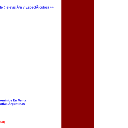
te (TelevisiÃ³n y EspectÃ¡culos) >>
ominios En Venta
strias Argentinas
pal]