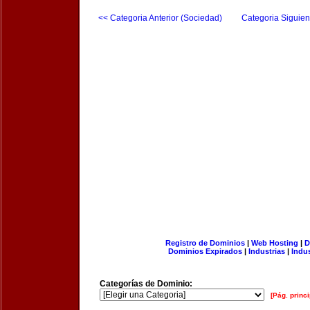
<< Categoria Anterior (Sociedad)
Categoria Siguien
Registro de Dominios
|
Web Hosting
|
D
Dominios Expirados
|
Industrias
|
Indu
Categorías de Dominio:
[Pág. princi