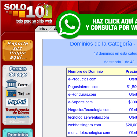
Dominios de la Categoría -
43 dominios en esta categ
Mostrando 1 de 43
Nombre de Dominio
Precio
e-Productos.com
Ofer
PagosInternet.com
$1,50
e-Honduras.com
Ofer
e-Soporte.com
$800
NegociosTecnologia.com
Ofer
tecnologiaenventas.com
Ofer
webhostingpro.com
$20,0
mercadotecnologico.com
Ofer