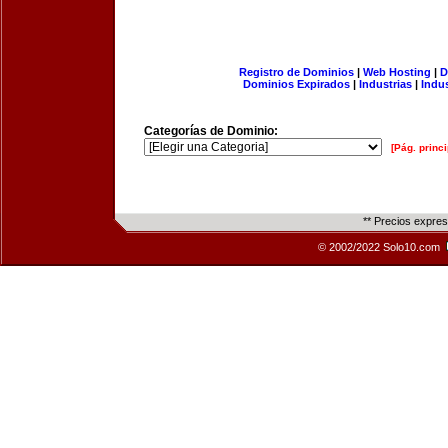
Registro de Dominios
|
Web Hosting
|
D
Dominios Expirados
|
Industrias
|
Indu
Categorías de Dominio:
[Pág. princi
** Precios expre
© 2002/2022 Solo10.com