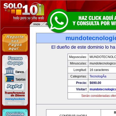
mundotecnologi
El dueño de este dominio lo ha
Mayusculas:
MUNDOTECNOLO
Minusculas:
mundotecnologico
Longitud:
16 caracteres
Categorias:
TecnologÃ­a
Precio:
$690.00
Visitar!
mundotecnologic
Serán consideradas ofer
R