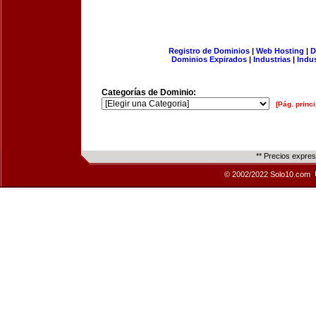
Registro de Dominios
|
Web Hosting
|
D
Dominios Expirados
|
Industrias
|
Indu
Categorías de Dominio:
[Pág. princi
** Precios expre
© 2002/2022 Solo10.com