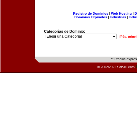
Registro de Dominios
|
Web Hosting
|
D
Dominios Expirados
|
Industrias
|
Indu
Categorías de Dominio:
[Pág. princi
** Precios expre
© 2002/2022 Solo10.com